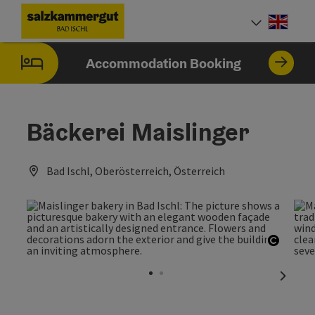
Accesskey
Accesskey
Accesskey
Accesskey
[0]
[1]
[2]
[7]
Engli
Select
Accommodation Booking
Bäckerei Maislinger
Bad Ischl, Oberösterreich, Österreich
Open c
next sl