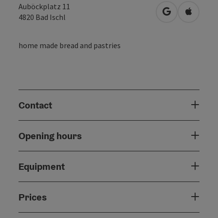
Auböckplatz 11
open in Googl
Open in
4820
Bad Ischl
home made bread and pastries
Contact
Opening hours
Equipment
Prices