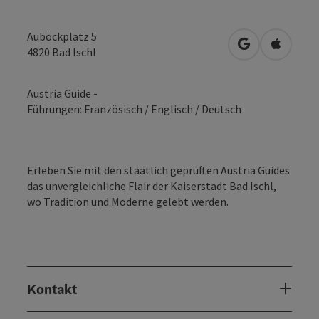
Auböckplatz 5
in Google Map
in Apple
4820
Bad Ischl
Austria Guide -
Führungen: Französisch / Englisch / Deutsch
Erleben Sie mit den staatlich geprüften Austria Guides
das unvergleichliche Flair der Kaiserstadt Bad Ischl,
wo Tradition und Moderne gelebt werden.
Kontakt