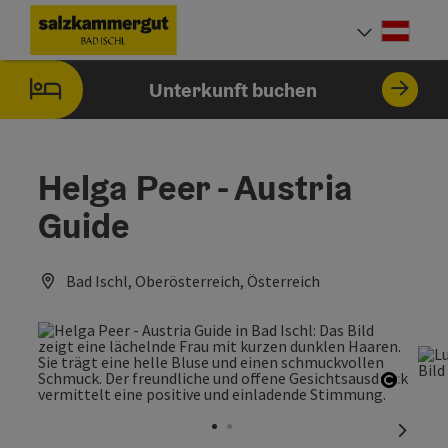
Accesskey
Accesskey
Accesskey
Accesskey
Zum Inhalt
Zur Navigation
Zum Seitenanfang
Zur Startseite
[0]
[7]
[1]
[2]
Deut
Sprach
Unterkunft buchen
Helga Peer - Austria
Guide
Bad Ischl, Oberösterreich, Österreich
Copyri
nächst