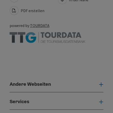
PDF erstellen
powered by
TOURDATA
Andere Webseiten
Ande
Services
Serv