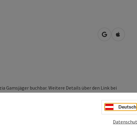
in Google Map
in Apple
ia Gamsjäger buchbar. Weitere Details über den Link bei
Deutsch
des das unvergleichliche Flair der Kaiserstadt Bad Ischl, wo
Datenschut