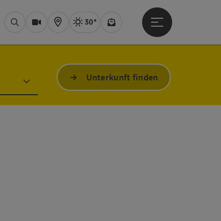
30°
Hauptmenü öffne
Aktuelles Wetter
Bad Ischl, sonni
Suchen
Webcams
Karte
Newsletter
Unterkunft finden