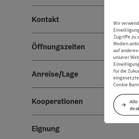
Kontakt
Wir verwend
Einwilligun
Zugriffe zu 
Medien anbi
Öffnungszeiten
auf anderen
unserer Web
Einwilligun
für die Zuku
Anreise/Lage
eingesetzte
Cookie Bann
Kooperationen
Alle
deak
Eignung