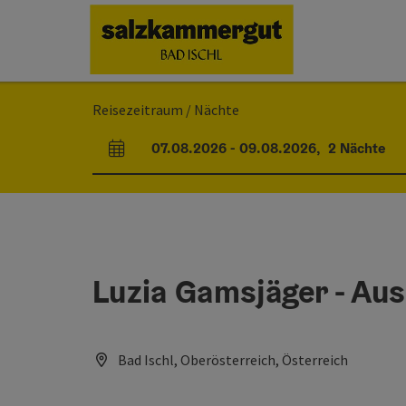
Accesskey
Accesskey
Accesskey
Accesskey
Zum Inhalt
Zur Navigation
Zum Seitenanfang
Zur Startseite
[0]
[7]
[1]
[2]
Reisezeitraum / Nächte
07.08.2026
-
09.08.2026
,
2
Nächte
An- und Abreisefelder
Luzia Gamsjäger - Aus
Bad Ischl, Oberösterreich, Österreich