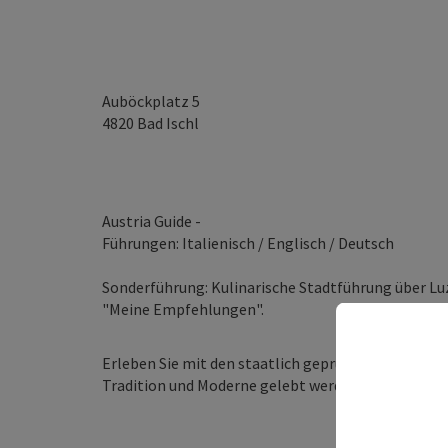
Auböckplatz 5
4820
Bad Ischl
Austria Guide -
Führungen: Italienisch / Englisch / Deutsch
Sonderführung: Kulinarische Stadtführung über Luz
"Meine Empfehlungen".
Erleben Sie mit den staatlich geprüften Austria Gui
Tradition und Moderne gelebt werden.