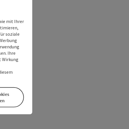
ie mit Ihrer
timieren,
ür soziale
e Werbung
Verwendung
en. Ihre
it Wirkung
 diesem
okies
en