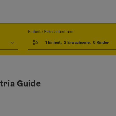
Einheit / Reiseteilnehmer
1
Einheit
,
2
Erwachsene
,
0
Kinder
Einheitenanzahl und Personenfelder
tria Guide