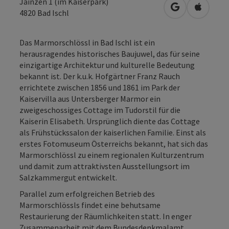
Jainzen 1 (im Kaiserpark)
in Google Map
in Apple
4820
Bad Ischl
Das Marmorschlössl in Bad Ischl ist ein
herausragendes historisches Baujuwel, das für seine
einzigartige Architektur und kulturelle Bedeutung
bekannt ist. Der k.u.k. Hofgärtner Franz Rauch
errichtete zwischen 1856 und 1861 im Park der
Kaiservilla aus Untersberger Marmor ein
zweigeschossiges Cottage im Tudorstil für die
Kaiserin Elisabeth. Ursprünglich diente das Cottage
als Frühstückssalon der kaiserlichen Familie. Einst als
erstes Fotomuseum Österreichs bekannt, hat sich das
Marmorschlössl zu einem regionalen Kulturzentrum
und damit zum attraktivsten Ausstellungsort im
Salzkammergut entwickelt.
Parallel zum erfolgreichen Betrieb des
Marmorschlössls findet eine behutsame
Restaurierung der Räumlichkeiten statt. In enger
Zusammenarbeit mit dem Bundesdenkmalamt