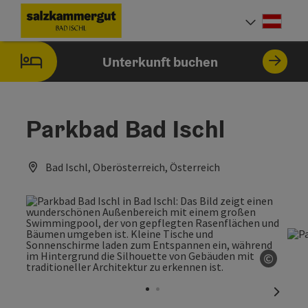
Accesskey
Accesskey
Accesskey
Accesskey
Zum Inhalt
Zur Navigation
Zum Seitenanfang
Zur Startseite
[0]
[7]
[1]
[2]
Deut
Sprach
Unterkunft buchen
Parkbad Bad Ischl
Bad Ischl, Oberösterreich, Österreich
©
Copyri
nächst