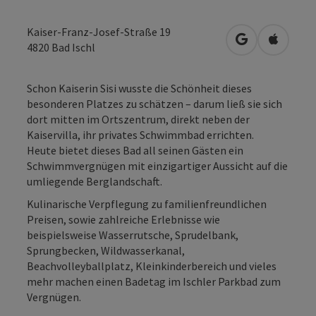
Kaiser-Franz-Josef-Straße 19
in Google Map
in Apple
4820
Bad Ischl
Schon Kaiserin Sisi wusste die Schönheit dieses
besonderen Platzes zu schätzen – darum ließ sie sich
dort mitten im Ortszentrum, direkt neben der
Kaiservilla, ihr privates Schwimmbad errichten.
Heute bietet dieses Bad all seinen Gästen ein
Schwimmvergnügen mit einzigartiger Aussicht auf die
umliegende Berglandschaft.
Kulinarische Verpflegung zu familienfreundlichen
Preisen, sowie zahlreiche Erlebnisse wie
beispielsweise Wasserrutsche, Sprudelbank,
Sprungbecken, Wildwasserkanal,
Beachvolleyballplatz, Kleinkinderbereich und vieles
mehr machen einen Badetag im Ischler Parkbad zum
Vergnügen.