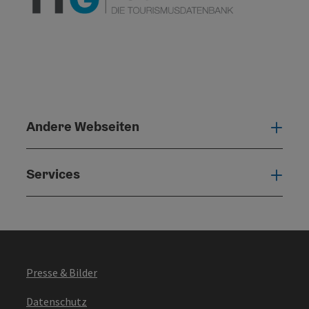
Andere Webseiten
Ande
Services
Serv
Presse & Bilder
Datenschutz